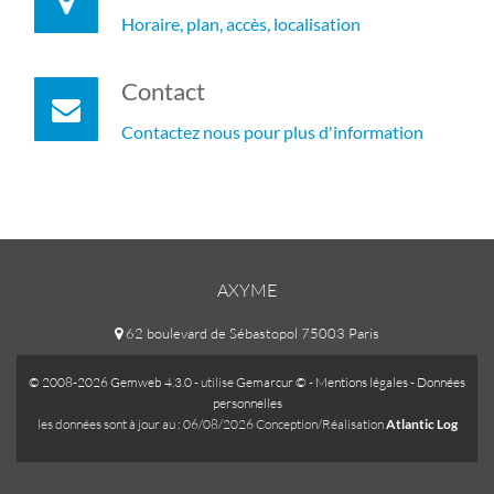
Horaire, plan, accès, localisation
Contact
Contactez nous pour plus d'information
AXYME
62 boulevard de Sébastopol 75003 Paris
© 2008-2026 Gemweb 4.3.0
- utilise
Gemarcur ©
-
Mentions légales
-
Données
personnelles
les données sont à jour au : 06/08/2026 Conception/Réalisation
Atlantic Log