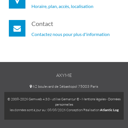
Horaire, plan, accès, localisation
Contact
Contactez nous pour plus d'information
AXYME
62 boulevard de Sébastopol 75003 Paris
© 2008-2026 Gemweb 4.3.0
- utilise
Gemarcur ©
-
Mentions légales
-
Données
personnelles
les données sont à jour au : 08/08/2026 Conception/Réalisation
Atlantic Log