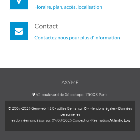
Horaire, plan, accès, localisation
Contact
Contactez nous pour plus d'information
AXYME
62 boulevard de Sébastopol 75003 Paris
© 2008-2026 Gemweb 4.3.0
- utilise
Gemarcur ©
-
Mentions légales
-
Données
personnelles
les données sont à jour au : 09/08/2026 Conception/Réalisation
Atlantic Log