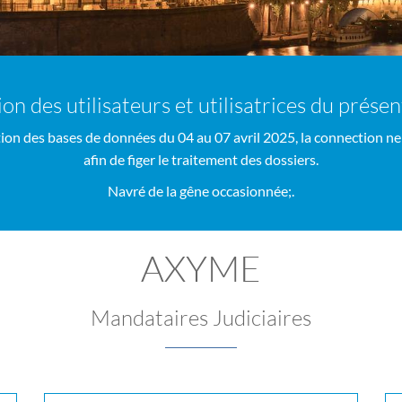
ion des utilisateurs et utilisatrices du prése
ion des bases de données du 04 au 07 avril 2025, la connection ne
afin de figer le traitement des dossiers.
Navré de la gêne occasionnée;.
AXYME
Mandataires Judiciaires