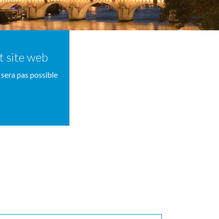
nt site web
 sera pas possible