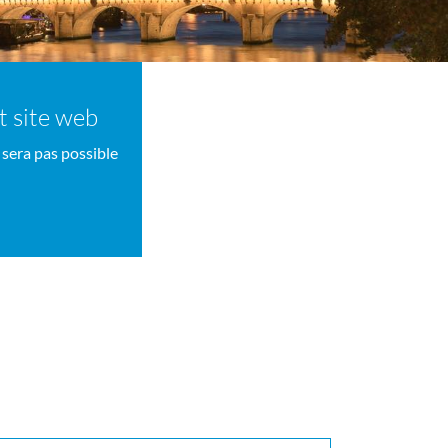
nt site web
 sera pas possible