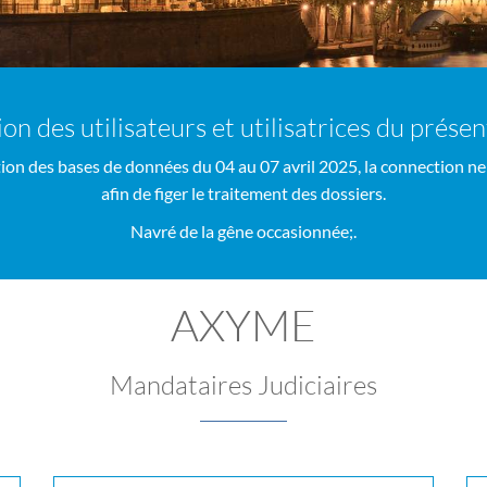
ion des utilisateurs et utilisatrices du prése
ion des bases de données du 04 au 07 avril 2025, la connection ne
afin de figer le traitement des dossiers.
Navré de la gêne occasionnée;.
AXYME
Mandataires Judiciaires