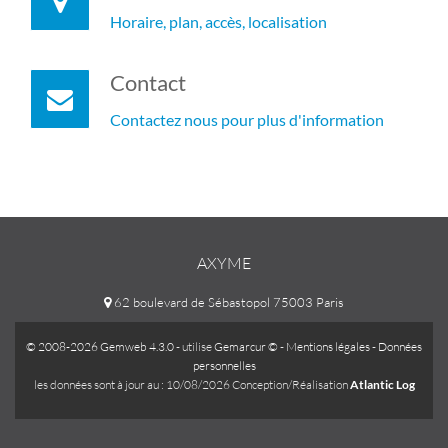
Horaire, plan, accès, localisation
Contact
Contactez nous pour plus d'information
AXYME
62 boulevard de Sébastopol 75003 Paris
© 2008-2026 Gemweb 4.3.0
- utilise
Gemarcur ©
-
Mentions légales
-
Données
personnelles
les données sont à jour au : 10/08/2026 Conception/Réalisation
Atlantic Log