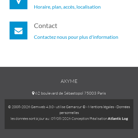
Horaire, plan, accès, localisation
Contact
Contactez nous pour plus d'information
AXYME
62 boulevard de Sébastopol 75003 Paris
© 2008-2026 Gemweb 4.3.0
- utilise
Gemarcur ©
-
Mentions légales
-
Données
personnelles
les données sont à jour au : 09/08/2026 Conception/Réalisation
Atlantic Log