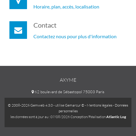
Horaire, plan, accès, localisation
Contact
Contactez nous pour plus d'information
AXYME
62 boulevard de Sébastopol 75003 Paris
© 2008-2026 Gemweb 4.3.0
- utilise
Gemarcur ©
-
Mentions légales
-
Données
personnelles
les données sont à jour au : 07/08/2026 Conception/Réalisation
Atlantic Log