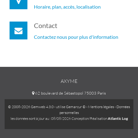
Horaire, plan, accès, localisation
Contact
Contactez nous pour plus d'information
AXYME
62 boulevard de Sébastopol 75003 Paris
© 2008-2026 Gemweb 4.3.0
- utilise
Gemarcur ©
-
Mentions légales
-
Données
personnelles
les données sont à jour au : 08/08/2026 Conception/Réalisation
Atlantic Log