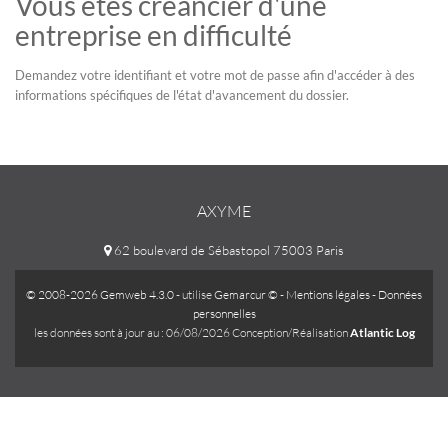
Vous êtes créancier d'une
entreprise en difficulté
Demandez votre identifiant et votre mot de passe afin d'accéder à des
informations spécifiques de l'état d'avancement du dossier.
AXYME
62 boulevard de Sébastopol 75003 Paris
© 2008-2026 Gemweb 4.3.0
- utilise
Gemarcur ©
-
Mentions légales
-
Données
personnelles
les données sont à jour au : 06/08/2026 Conception/Réalisation
Atlantic Log