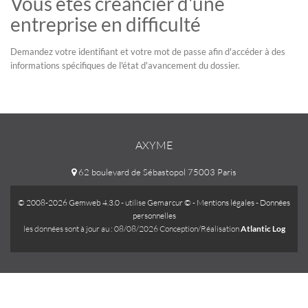
Vous êtes créancier d'une
entreprise en difficulté
Demandez votre identifiant et votre mot de passe afin d'accéder à des
informations spécifiques de l'état d'avancement du dossier.
AXYME
62 boulevard de Sébastopol 75003 Paris
© 2008-2026 Gemweb 4.3.0
- utilise
Gemarcur ©
-
Mentions légales
-
Données
personnelles
les données sont à jour au : 08/08/2026 Conception/Réalisation
Atlantic Log