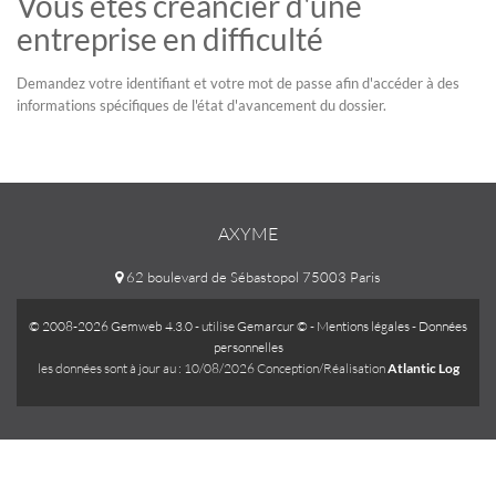
Vous êtes créancier d'une
entreprise en difficulté
Demandez votre identifiant et votre mot de passe afin d'accéder à des
informations spécifiques de l'état d'avancement du dossier.
AXYME
62 boulevard de Sébastopol 75003 Paris
© 2008-2026 Gemweb 4.3.0
- utilise
Gemarcur ©
-
Mentions légales
-
Données
personnelles
les données sont à jour au : 10/08/2026 Conception/Réalisation
Atlantic Log