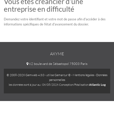
Vous êtes créancier d'une
entreprise en difficulté
Demandez votre identifiant et votre mot de passe afin d'accéder à des
informations spécifiques de l'état d'avancement du dossier.
AXYME
62 boulevard de Sébastopol 75003 Paris
© 2008-2026 Gemweb 4.3.0
- utilise
Gemarcur ©
-
Mentions légales
-
Données
personnelles
les données sont à jour au : 06/08/2026 Conception/Réalisation
Atlantic Log