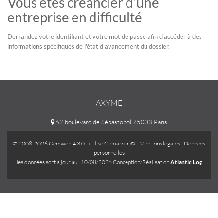
Vous êtes créancier d'une
entreprise en difficulté
Demandez votre identifiant et votre mot de passe afin d'accéder à des
informations spécifiques de l'état d'avancement du dossier.
AXYME
62 boulevard de Sébastopol 75003 Paris
© 2008-2026 Gemweb 4.3.0
- utilise
Gemarcur ©
-
Mentions légales
-
Données
personnelles
les données sont à jour au : 10/08/2026 Conception/Réalisation
Atlantic Log