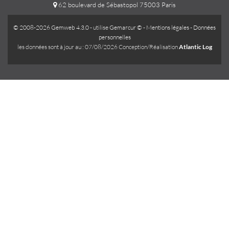
62 boulevard de Sébastopol 75003 Paris
© 2008-2026 Gemweb 4.3.0
- utilise
Gemarcur ©
-
Mentions légales
-
Données
personnelles
les données sont à jour au : 07/08/2026 Conception/Réalisation
Atlantic Log