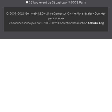
62 boulevard de Sébastopol 75003 Paris
© 2008-2026 Gemweb 4.3.0
- utilise
Gemarcur ©
-
Mentions légales
-
Données
personnelles
les données sont à jour au : 07/08/2026 Conception/Réalisation
Atlantic Log