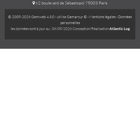
62 boulevard de Sébastopol 75003 Paris
© 2008-2026 Gemweb 4.3.0
- utilise
Gemarcur ©
-
Mentions légales
-
Données
personnelles
les données sont à jour au : 06/08/2026 Conception/Réalisation
Atlantic Log