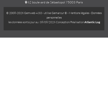
62 boulevard de Sébastopol 75003 Paris
© 2008-2026 Gemweb 4.3.0
- utilise
Gemarcur ©
-
Mentions légales
-
Données
personnelles
les données sont à jour au : 08/08/2026 Conception/Réalisation
Atlantic Log