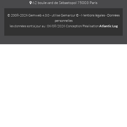
62 boulevard de Sébastopol 75003 Paris
© 2008-2026 Gemweb 4.3.0
- utilise
Gemarcur ©
-
Mentions légales
-
Données
personnelles
les données sont à jour au : 06/08/2026 Conception/Réalisation
Atlantic Log