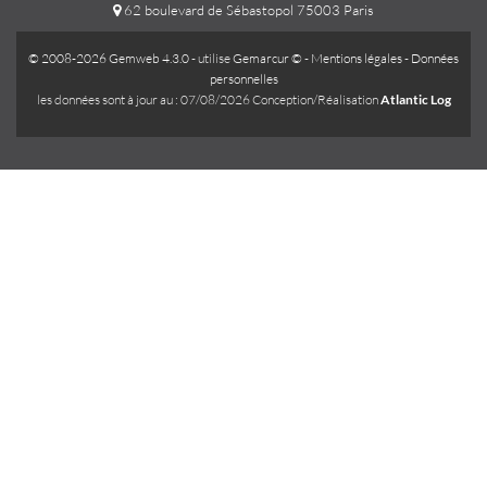
62 boulevard de Sébastopol 75003 Paris
© 2008-2026 Gemweb 4.3.0
- utilise
Gemarcur ©
-
Mentions légales
-
Données
personnelles
les données sont à jour au : 07/08/2026 Conception/Réalisation
Atlantic Log