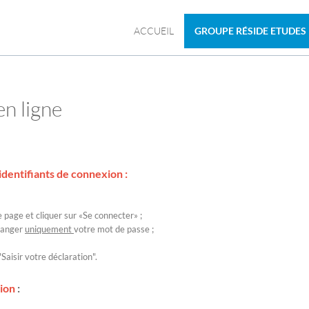
ACCUEIL
GROUPE RÉSIDE ETUDES
en ligne
identifiants de connexion :
e page et cliquer sur «Se connecter» ;
changer
uniquement
votre mot de passe ;
Saisir votre déclaration".
xion
: