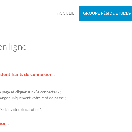
ACCUEIL
GROUPE RÉSIDE ETUDES
en ligne
identifiants de connexion :
e page et cliquer sur «Se connecter» ;
changer
uniquement
votre mot de passe ;
Saisir votre déclaration".
xion
: