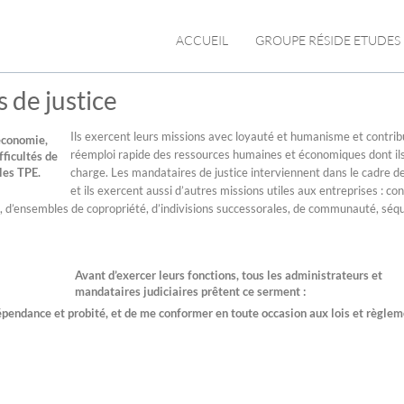
ACCUEIL
GROUPE RÉSIDE ETUDES
 de justice
Ils exercent leurs missions avec loyauté et humanisme et contri
’économie,
réemploi rapide des ressources humaines et économiques dont ils
ficultés de
les TPE.
charge. Les mandataires de justice interviennent dans le cadre de
et ils exercent aussi d’autres missions utiles aux entreprises : con
, d’ensembles de copropriété, d’indivisions successorales, de communauté, séq
Avant d’exercer leurs fonctions, tous les administrateurs et
mandataires judiciaires prêtent ce serment :
dépendance et probité, et de me conformer en toute occasion aux lois et règle