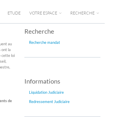
ETUDE
VOTRE ESPACE
RECHERCHE
Recherche
Recherche mandat
buent au
 ont la
 cette loi
seil,
uestre,
Informations
Liquidation Judiciaire
ments de
Redressement Judiciaire