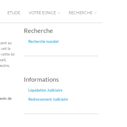
ETUDE
VOTRE ESPACE
RECHERCHE
Recherche
Recherche mandat
buent au
 ont la
 cette loi
seil,
uestre,
Informations
Liquidation Judiciaire
ments de
Redressement Judiciaire