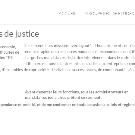
ACCUEIL
GROUPE RÉSIDE ETUDES
 de justice
Ils exercent leurs missions avec loyauté et humanisme et contri
’économie,
réemploi rapide des ressources humaines et économiques dont ils
ficultés de
les TPE.
charge. Les mandataires de justice interviennent dans le cadre de
et ils exercent aussi d’autres missions utiles aux entreprises : con
, d’ensembles de copropriété, d’indivisions successorales, de communauté, séq
Avant d’exercer leurs fonctions, tous les administrateurs et
mandataires judiciaires prêtent ce serment :
dépendance et probité, et de me conformer en toute occasion aux lois et règle