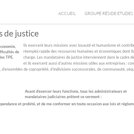
ACCUEIL
GROUPE RÉSIDE ETUDES
 de justice
Ils exercent leurs missions avec loyauté et humanisme et contri
’économie,
réemploi rapide des ressources humaines et économiques dont ils
ficultés de
les TPE.
charge. Les mandataires de justice interviennent dans le cadre de
et ils exercent aussi d’autres missions utiles aux entreprises : con
, d’ensembles de copropriété, d’indivisions successorales, de communauté, séq
Avant d’exercer leurs fonctions, tous les administrateurs et
mandataires judiciaires prêtent ce serment :
dépendance et probité, et de me conformer en toute occasion aux lois et règle