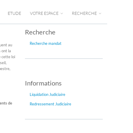
ETUDE
VOTRE ESPACE
RECHERCHE
Recherche
Recherche mandat
buent au
 ont la
 cette loi
seil,
uestre,
Informations
Liquidation Judiciaire
ments de
Redressement Judiciaire