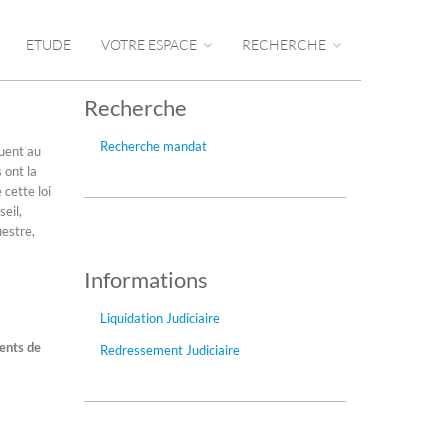
ETUDE
VOTRE ESPACE
RECHERCHE
Recherche
Recherche mandat
buent au
 ont la
 cette loi
seil,
uestre,
Informations
Liquidation Judiciaire
ments de
Redressement Judiciaire