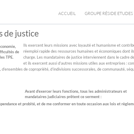
ACCUEIL
GROUPE RÉSIDE ETUDES
 de justice
Ils exercent leurs missions avec loyauté et humanisme et contri
’économie,
réemploi rapide des ressources humaines et économiques dont ils
ficultés de
les TPE.
charge. Les mandataires de justice interviennent dans le cadre de
et ils exercent aussi d’autres missions utiles aux entreprises : con
, d’ensembles de copropriété, d’indivisions successorales, de communauté, séq
Avant d’exercer leurs fonctions, tous les administrateurs et
mandataires judiciaires prêtent ce serment :
dépendance et probité, et de me conformer en toute occasion aux lois et règle