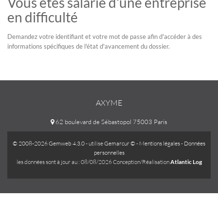
Vous êtes salarié d'une entreprise
en difficulté
Demandez votre identifiant et votre mot de passe afin d'accéder à des
informations spécifiques de l'état d'avancement du dossier.
AXYME
62 boulevard de Sébastopol 75003 Paris
© 2008-2026 Gemweb 4.3.0
- utilise
Gemarcur ©
-
Mentions légales
-
Données
personnelles
les données sont à jour au : 08/08/2026 Conception/Réalisation
Atlantic Log