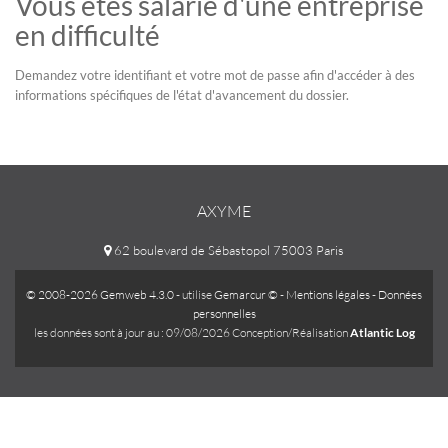
Vous êtes salarié d'une entreprise
en difficulté
Demandez votre identifiant et votre mot de passe afin d'accéder à des
informations spécifiques de l'état d'avancement du dossier.
AXYME
62 boulevard de Sébastopol 75003 Paris
© 2008-2026 Gemweb 4.3.0
- utilise
Gemarcur ©
-
Mentions légales
-
Données
personnelles
les données sont à jour au : 09/08/2026 Conception/Réalisation
Atlantic Log