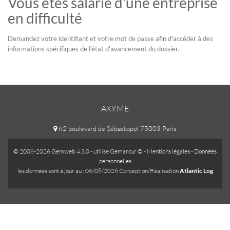
Vous êtes salarié d'une entreprise
en difficulté
Demandez votre identifiant et votre mot de passe afin d'accéder à des
informations spécifiques de l'état d'avancement du dossier.
AXYME
62 boulevard de Sébastopol 75003 Paris
© 2008-2026 Gemweb 4.3.0
- utilise
Gemarcur ©
-
Mentions légales
-
Données
personnelles
les données sont à jour au : 06/08/2026 Conception/Réalisation
Atlantic Log