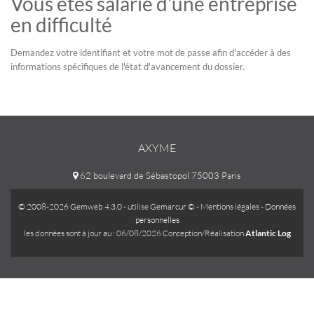
Vous êtes salarié d'une entreprise
en difficulté
Demandez votre identifiant et votre mot de passe afin d'accéder à des
informations spécifiques de l'état d'avancement du dossier.
AXYME
62 boulevard de Sébastopol 75003 Paris
© 2008-2026 Gemweb 4.3.0
- utilise
Gemarcur ©
-
Mentions légales
-
Données
personnelles
les données sont à jour au : 06/08/2026 Conception/Réalisation
Atlantic Log