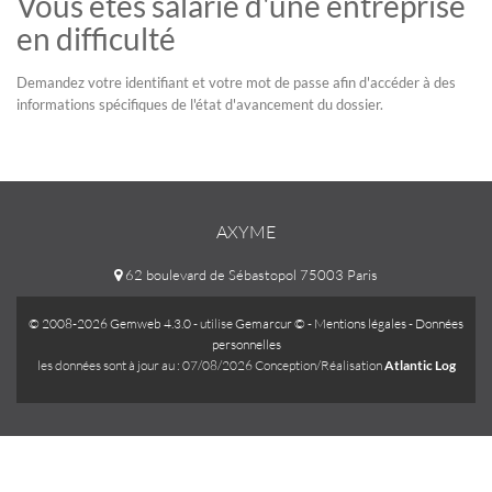
Vous êtes salarié d'une entreprise
en difficulté
Demandez votre identifiant et votre mot de passe afin d'accéder à des
informations spécifiques de l'état d'avancement du dossier.
AXYME
62 boulevard de Sébastopol 75003 Paris
© 2008-2026 Gemweb 4.3.0
- utilise
Gemarcur ©
-
Mentions légales
-
Données
personnelles
les données sont à jour au : 07/08/2026 Conception/Réalisation
Atlantic Log