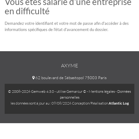
Vous êtes salarié d'une entreprise
en difficulté
Demandez votre identifiant et votre mot de passe afin d'accéder à des
informations spécifiques de l'état d'avancement du dossier.
AXYME
62 boulevard de Sébastopol 75003 Paris
© 2008-2026 Gemweb 4.3.0
- utilise
Gemarcur ©
-
Mentions légales
-
Données
personnelles
les données sont à jour au : 09/08/2026 Conception/Réalisation
Atlantic Log