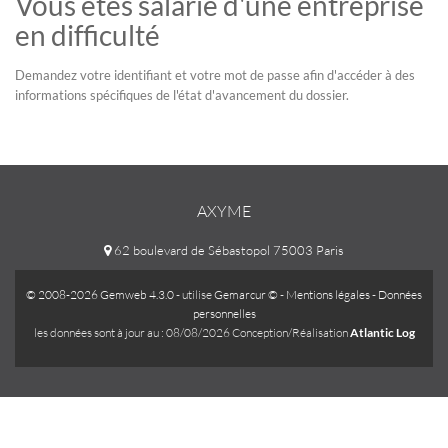
Vous êtes salarié d'une entreprise
en difficulté
Demandez votre identifiant et votre mot de passe afin d'accéder à des
informations spécifiques de l'état d'avancement du dossier.
AXYME
62 boulevard de Sébastopol 75003 Paris
© 2008-2026 Gemweb 4.3.0
- utilise
Gemarcur ©
-
Mentions légales
-
Données
personnelles
les données sont à jour au : 08/08/2026 Conception/Réalisation
Atlantic Log