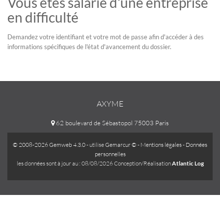
Vous êtes salarié d'une entreprise
en difficulté
Demandez votre identifiant et votre mot de passe afin d'accéder à des
informations spécifiques de l'état d'avancement du dossier.
AXYME
62 boulevard de Sébastopol 75003 Paris
© 2008-2026 Gemweb 4.3.0
- utilise
Gemarcur ©
-
Mentions légales
-
Données
personnelles
les données sont à jour au : 08/08/2026 Conception/Réalisation
Atlantic Log