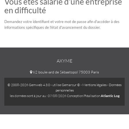
Vous êtes salarié d'une entreprise
en difficulté
Demandez votre identifiant et votre mot de passe afin d'accéder à des
informations spécifiques de l'état d'avancement du dossier.
AXYME
62 boulevard de Sébastopol 75003 Paris
© 2008-2026 Gemweb 4.3.0
- utilise
Gemarcur ©
-
Mentions légales
-
Données
personnelles
les données sont à jour au : 07/08/2026 Conception/Réalisation
Atlantic Log