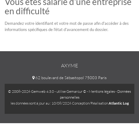
Vous êtes salarié d'une entreprise
en difficulté
Demandez votre identifiant et votre mot de passe afin d'accéder à des
informations spécifiques de l'état d'avancement du dossier.
AXYME
62 boulevard de Sébastopol 75003 Paris
© 2008-2026 Gemweb 4.3.0
- utilise
Gemarcur ©
-
Mentions légales
-
Données
personnelles
les données sont à jour au : 10/08/2026 Conception/Réalisation
Atlantic Log