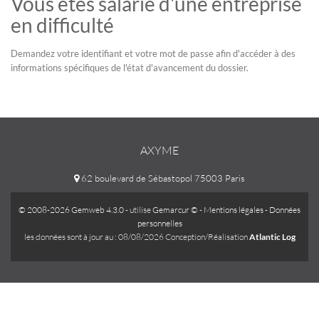
Vous êtes salarié d'une entreprise
en difficulté
Demandez votre identifiant et votre mot de passe afin d'accéder à des
informations spécifiques de l'état d'avancement du dossier.
AXYME
62 boulevard de Sébastopol 75003 Paris
© 2008-2026 Gemweb 4.3.0
- utilise
Gemarcur ©
-
Mentions légales
-
Données
personnelles
les données sont à jour au : 08/08/2026 Conception/Réalisation
Atlantic Log