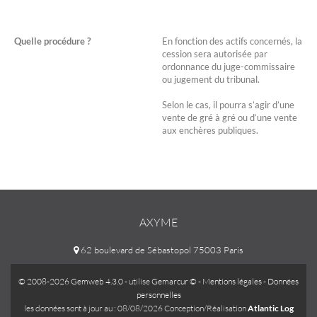
Quelle procédure ?
En fonction des actifs concernés, la
cession sera autorisée par
ordonnance du juge-commissaire
ou jugement du tribunal.
Selon le cas, il pourra s’agir d’une
vente de gré à gré ou d’une vente
aux enchères publiques.
AXYME
62 boulevard de Sébastopol 75003 Paris
© 2008-2026 Gemweb 4.3.0
- utilise
Gemarcur ©
-
Mentions légales
-
Données
personnelles
les données sont à jour au : 08/08/2026 Conception/Réalisation
Atlantic Log