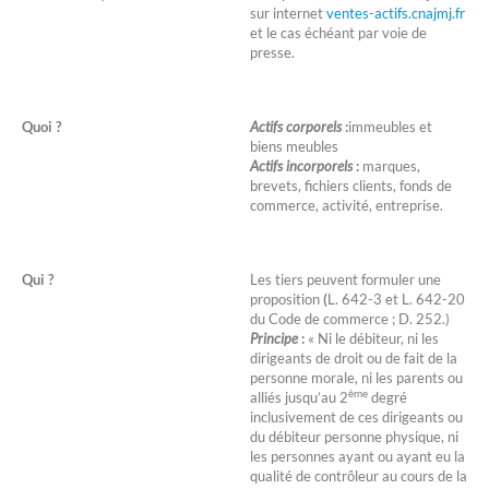
sur internet
ventes-actifs.cnajmj.fr
et le cas échéant par voie de
presse.
Quoi ?
Actifs corporels
:
immeubles et
biens meubles
Actifs incorporels
:
marques,
brevets, fichiers clients, fonds de
commerce, activité, entreprise.
Qui ?
Les tiers peuvent formuler une
proposition
(
L. 642-3 et L. 642-20
du Code de commerce ; D. 252.)
Principe
:
« Ni le débiteur, ni les
dirigeants de droit ou de fait de la
personne morale, ni les parents ou
ème
alliés jusqu’au 2
degré
inclusivement de ces dirigeants ou
du débiteur personne physique, ni
les personnes ayant ou ayant eu la
qualité de contrôleur au cours de la