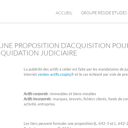
ACCUEIL
GROUPE RÉSIDE ETUDES
UNE PROPOSITION D’ACQUISITION POU
LIQUIDATION JUDICIAIRE
La publicité des actifs à céder est faite par les mandataires de ju
internet
ventes-actifs.cnajmj.fr
et le cas échéant par voie de pre
Actifs corporels
:
immeubles et biens meubles
Actifs incorporels
:
marques, brevets, fichiers clients, fonds de c
activité, entreprise.
Les tiers peuvent formuler une proposition
(
L. 642-3 et L. 642-