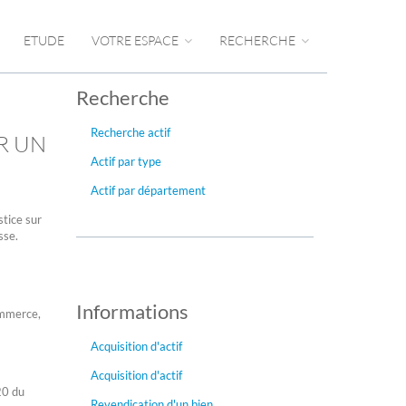
ETUDE
VOTRE ESPACE
RECHERCHE
Recherche
Recherche actif
R UN
Actif par type
Actif par département
stice sur
sse.
Informations
ommerce,
Acquisition d'actif
Acquisition d'actif
20 du
Revendication d'un bien