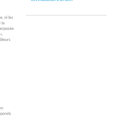
a
, ni les
 la
terposée
 ».
rôleurs
en
rporels