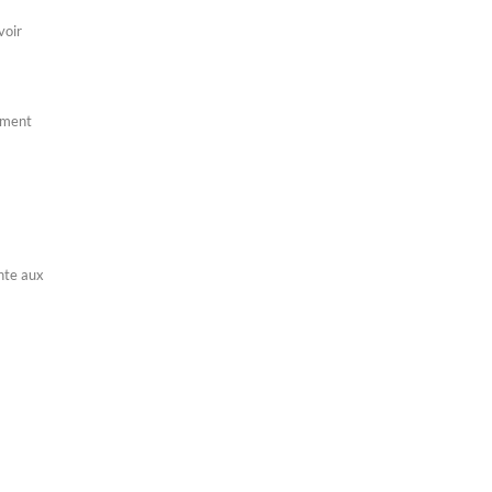
voir
lement
ente aux