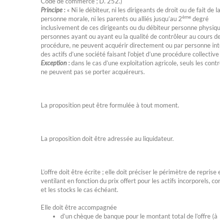
Code de commerce ; D. 252.)
Principe
:
« Ni le débiteur, ni les dirigeants de droit ou de fait de l
ème
personne morale, ni les parents ou alliés jusqu’au 2
degré
inclusivement de ces dirigeants ou du débiteur personne physique
personnes ayant ou ayant eu la qualité de contrôleur au cours de
procédure, ne peuvent acquérir directement ou par personne in
des actifs d’une société faisant l’objet d’une procédure collective
Exception
:
dans le cas d’une exploitation agricole, seuls les cont
ne peuvent pas se porter acquéreurs.
La proposition peut être formulée à tout moment.
La proposition doit être adressée au liquidateur.
L’offre doit être écrite ; elle doit préciser le périmètre de reprise 
ventilant en fonction du prix offert pour les actifs incorporels, co
et les stocks le cas échéant.
Elle doit être accompagnée
d’un chèque de banque pour le montant total de l’offre (à