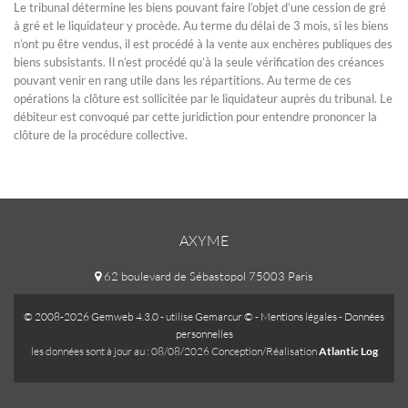
Le tribunal détermine les biens pouvant faire l’objet d’une cession de gré
à gré et le liquidateur y procède. Au terme du délai de 3 mois, si les biens
n’ont pu être vendus, il est procédé à la vente aux enchères publiques des
biens subsistants. Il n’est procédé qu’à la seule vérification des créances
pouvant venir en rang utile dans les répartitions. Au terme de ces
opérations la clôture est sollicitée par le liquidateur auprès du tribunal. Le
débiteur est convoqué par cette juridiction pour entendre prononcer la
clôture de la procédure collective.
AXYME
62 boulevard de Sébastopol 75003 Paris
© 2008-2026 Gemweb 4.3.0
- utilise
Gemarcur ©
-
Mentions légales
-
Données
personnelles
les données sont à jour au : 08/08/2026 Conception/Réalisation
Atlantic Log