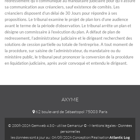
redressement qu’il communique au mandataire judiciaire pour qu’il assure
sa communication aux créanciers, sauf existence de comités. Les
créanciers disposent d’un délai de 30 Jours pour répondre à ses
propositions. Le tribunal examine le projet de plan lors d’une audience
avant le terme de la période d’observation. Le tribunal arrête un plan et
désigne un commissaire à l’exécution du plan. A défaut de plan de
redressement, l’administrateur judiciaire et le dirigeant recherchent des
solutions de cession partielle ou totale de l’entreprise. A tout moment de
la procédure, sur saisine de l’administrateur, du mandataire ou du
ministère public, le tribunal peut prononcer la conversion de la procédure
en liquidation judiciaire, après avoir convoqué et entendu le dirigeant.
AXYME
62 boulevard de Sébastopol 75003 Paris
© 2008-2026 Gemweb 4.3.0
- utilise
Gemarcur ©
-
Mentions légales
-
Données
personnelles
les données sont à jour au : 06/08/2026 Conception/Réalisation
Atlantic Log