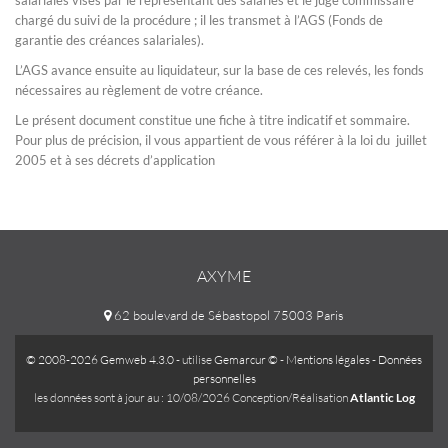
salariales visés par le représentant des salariés et le juge commissaire
chargé du suivi de la procédure ; il les transmet à l’AGS (Fonds de
garantie des créances salariales).
L’AGS avance ensuite au liquidateur, sur la base de ces relevés, les fonds
nécessaires au règlement de votre créance.
Le présent document constitue une fiche à titre indicatif et sommaire.
Pour plus de précision, il vous appartient de vous référer à la loi du juillet
2005 et à ses décrets d’application
AXYME
62 boulevard de Sébastopol 75003 Paris
© 2008-2026 Gemweb 4.3.0
- utilise
Gemarcur ©
-
Mentions légales
-
Données
personnelles
les données sont à jour au : 10/08/2026 Conception/Réalisation
Atlantic Log