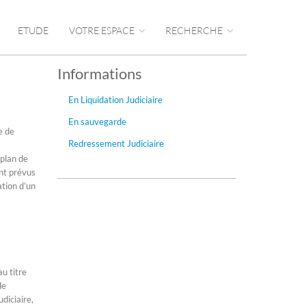
ETUDE
VOTRE ESPACE
RECHERCHE
Informations
En Liquidation Judiciaire
En sauvegarde
e de
Redressement Judiciaire
 plan de
nt prévus
ation d’un
u titre
de
diciaire,