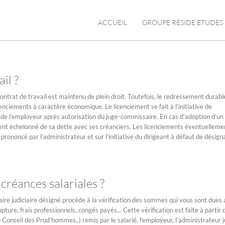
ACCUEIL
GROUPE RÉSIDE ETUDES
il ?
 contrat de travail est maintenu de plein droit. Toutefois, le redressement durabl
nciements à caractère économique. Le licenciement se fait à l’initiative de
ut, de l’employeur après autorisation du juge-commissaire. En cas d’adoption d’un
nt échelonné de sa dette avec ses créanciers. Les licenciements éventuelleme
prononcé par l’administrateur et sur l’initiative du dirigeant à défaut de désign
réances salariales ?
e judiciaire désigné procède à la vérification des sommes qui vous sont dues a
pture, frais professionnels, congés payés... Cette vérification est faite à partir 
Conseil des Prud’hommes..) remis par le salarié, l’employeur, l’administrateur ju