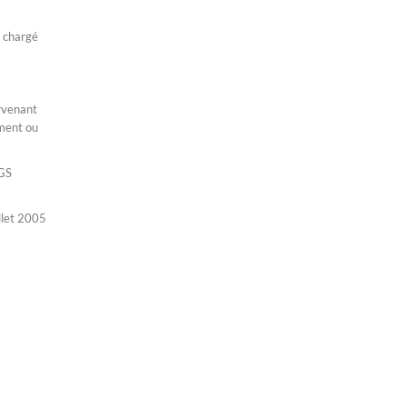
e chargé
ervenant
ement ou
AGS
illet 2005