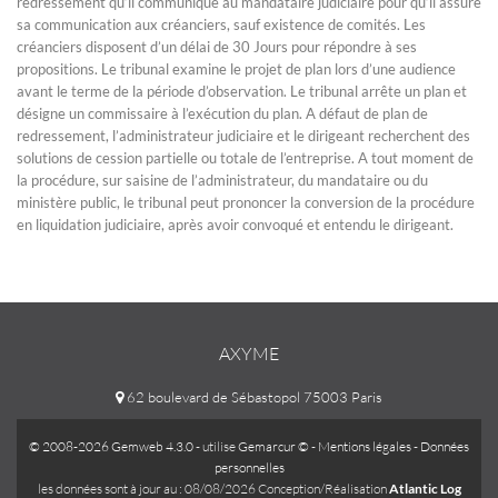
redressement qu’il communique au mandataire judiciaire pour qu’il assure
sa communication aux créanciers, sauf existence de comités. Les
créanciers disposent d’un délai de 30 Jours pour répondre à ses
propositions. Le tribunal examine le projet de plan lors d’une audience
avant le terme de la période d’observation. Le tribunal arrête un plan et
désigne un commissaire à l’exécution du plan. A défaut de plan de
redressement, l’administrateur judiciaire et le dirigeant recherchent des
solutions de cession partielle ou totale de l’entreprise. A tout moment de
la procédure, sur saisine de l’administrateur, du mandataire ou du
ministère public, le tribunal peut prononcer la conversion de la procédure
en liquidation judiciaire, après avoir convoqué et entendu le dirigeant.
AXYME
62 boulevard de Sébastopol 75003 Paris
© 2008-2026 Gemweb 4.3.0
- utilise
Gemarcur ©
-
Mentions légales
-
Données
personnelles
les données sont à jour au : 08/08/2026 Conception/Réalisation
Atlantic Log